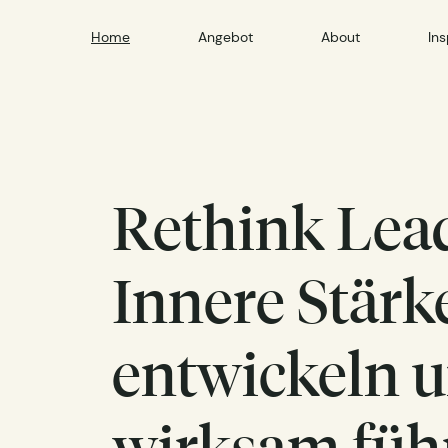
Home
Angebot
About
Ins
Rethink Lea
m
Innere Stärk
entwickeln 
wirksam füh