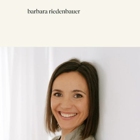
Home
Angebot
About
Inspiration
Kontakt
barbara@riedenbauer.co
+43 664 4640740