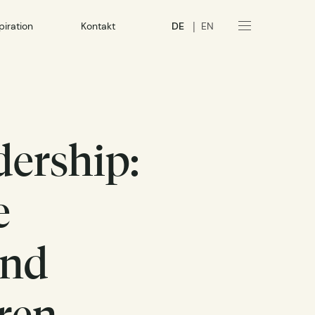
|
piration
Kontakt
DE
EN
dership:
e
und
ren