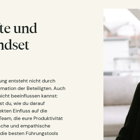
te und
ndset
ung entsteht nicht durch
rmation der Beteiligten. Auch
cht beeinflussen kannst:
t du, wie du darauf
ekten Einfluss auf die
am, die eure Produktivität
tische und empathische
die besten Führungstools